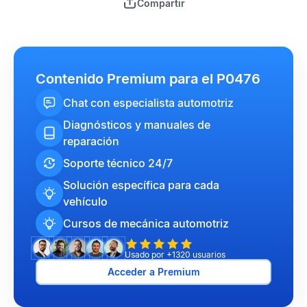
Compartir
Contenido Premium para el P0476
Chat con especialista automotriz
Diagnósticos y manuales de
reparación
Soporte técnico 24/7
Solución específica para cada
vehículo
Cursos de mecánica automotriz
Usado por +1320 usuarios
Acceder a Premium