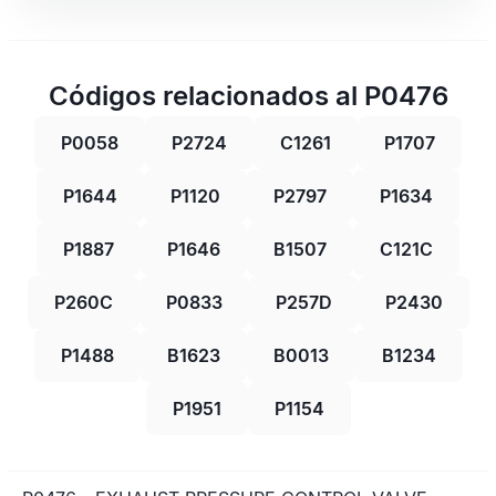
Códigos relacionados al P0476
P0058
P2724
C1261
P1707
P1644
P1120
P2797
P1634
P1887
P1646
B1507
C121C
P260C
P0833
P257D
P2430
P1488
B1623
B0013
B1234
P1951
P1154