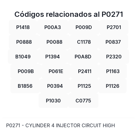
Códigos relacionados al P0271
P1418
P00A3
P009D
P2701
P0888
P0088
C1178
P0837
B1049
P1394
P0A8D
P2320
P009B
P061E
P2411
P1163
B1856
P0394
P1125
P1126
P1030
C0775
P0271 - CYLINDER 4 INJECTOR CIRCUIT HIGH