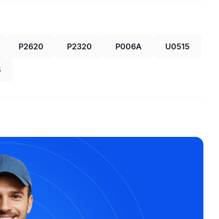
P2620
P2320
P006A
U0515
5