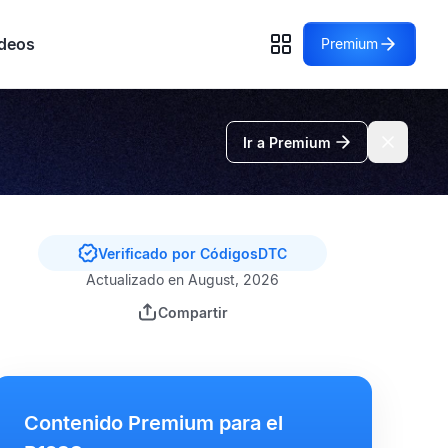
deos
Premium
Ir a Premium
Verificado por CódigosDTC
Actualizado en August, 2026
Compartir
Contenido Premium para el