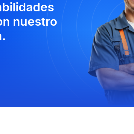
abilidades
n nuestro
.