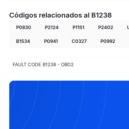
Códigos relacionados al B1238
P0830
P2124
P1151
P2402
B1534
P0941
C0327
P0992
FAULT CODE B1238 - OBD2