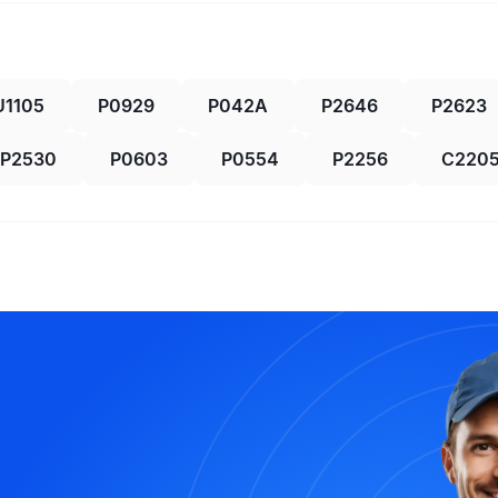
U1105
P0929
P042A
P2646
P2623
P2530
P0603
P0554
P2256
C220