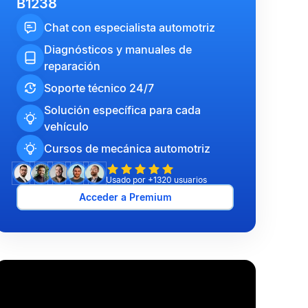
B1238
Chat con especialista automotriz
Diagnósticos y manuales de
reparación
Soporte técnico 24/7
Solución específica para cada
vehículo
Cursos de mecánica automotriz
Usado por +1320 usuarios
Acceder a Premium