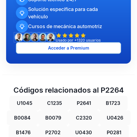
Solución específica para cada
vehículo
Cursos de mecánica automotriz
Usado por +1320 usuarios
Acceder a Premium
Códigos relacionados al P2264
U1045
C1235
P2641
B1723
B0084
B0079
C2320
U0426
B1476
P2702
U0430
P0281