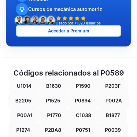
Cursos de mecánica automotriz
Usado por +1320 usuarios
Acceder a Premium
Códigos relacionados al P0589
U1014
B1630
P1590
P203F
B2205
P1525
P0894
P002A
P00A1
P1770
C1038
B1877
P1274
P2BA8
P0751
P0039