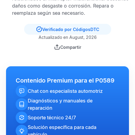
daños como desgaste o corrosión. Repara o
reemplaza según sea necesario.
Verificado por CódigosDTC
Actualizado en August, 2026
Compartir
Contenido Premium para el P0589
Chat con especialista automotriz
Diagnósticos y manuales de
reparación
Soporte técnico 24/7
Solución específica para cada
vehículo