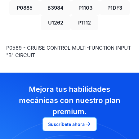
P0885
B3984
P1103
P1DF3
U1262
P1112
P0589 - CRUISE CONTROL MULTI-FUNCTION INPUT
"B" CIRCUIT
Mejora tus habilidades
mecánicas con nuestro plan
premium.
Suscríbete ahora