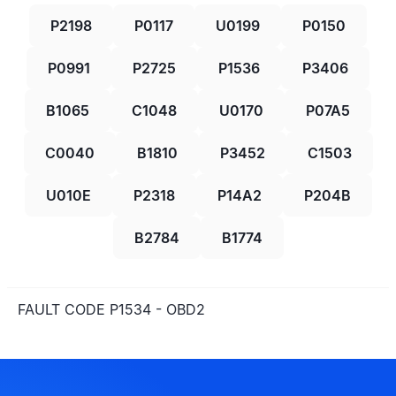
P2198
P0117
U0199
P0150
P0991
P2725
P1536
P3406
B1065
C1048
U0170
P07A5
C0040
B1810
P3452
C1503
U010E
P2318
P14A2
P204B
B2784
B1774
FAULT CODE P1534 - OBD2