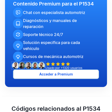
Contenido Premium para el P1534
Chat con especialista automotriz
Diagnósticos y manuales de
reparación
Soporte técnico 24/7
Solución específica para cada
vehículo
Cursos de mecánica automotriz
Usado por +1320 usuarios
Acceder a Premium
Códigos relacionados al P1534