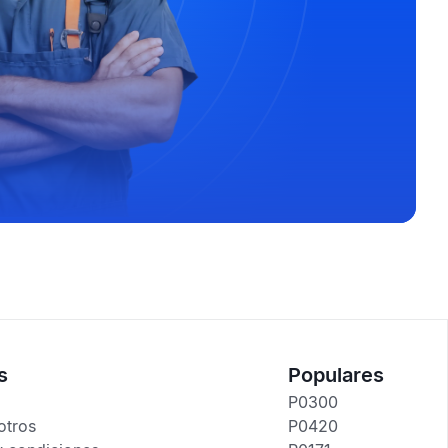
s
Populares
P0300
otros
P0420