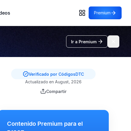
deos
Premium
Ir a Premium
Verificado por CódigosDTC
Actualizado en August, 2026
Compartir
Contenido Premium para el