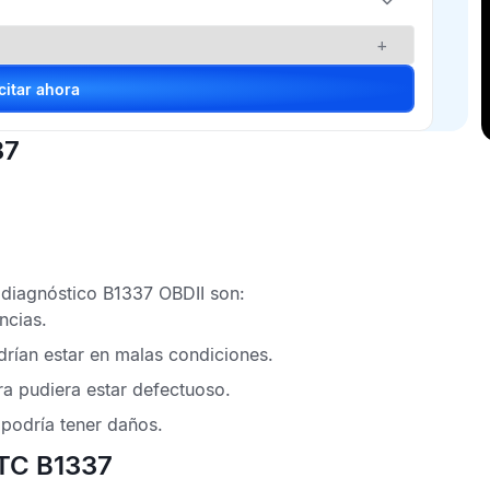
+
Solicitar ahora
37
 diagnóstico B1337 OBDII
son:
ncias.
drían estar en malas condiciones.
ra
pudiera estar defectuoso.
podría tener daños.
DTC B1337