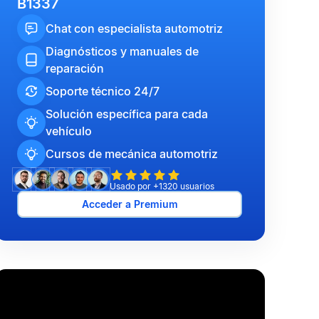
B1337
Chat con especialista automotriz
Diagnósticos y manuales de
reparación
Soporte técnico 24/7
Solución específica para cada
vehículo
Cursos de mecánica automotriz
Usado por +1320 usuarios
Acceder a Premium