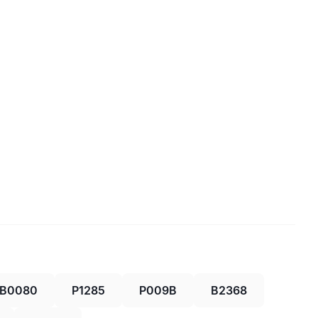
B0080
P1285
P009B
B2368