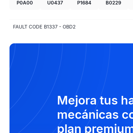
P0A00
U0437
P1684
B0229
FAULT CODE B1337 - OBD2
Mejora tus h
mecánicas co
plan premium