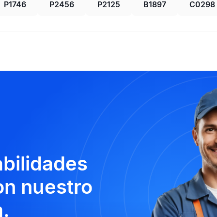
P1746
P2456
P2125
B1897
C0298
abilidades
n nuestro
.