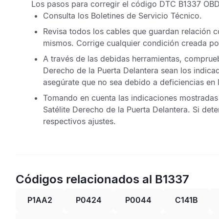
Los pasos para corregir el
código DTC B1337 OB
Consulta los
Boletines de Servicio Técnico
.
Revisa todos los cables que guardan relación co
mismos. Corrige cualquier condición creada p
A través de las debidas herramientas, comprueba
Derecho de la Puerta Delantera
sean los indicad
asegúrate que no sea debido a deficiencias en 
Tomando en cuenta las indicaciones mostradas p
Satélite Derecho de la Puerta Delantera
. Si det
respectivos ajustes.
Códigos relacionados al B1337
P1AA2
P0424
P0044
C141B