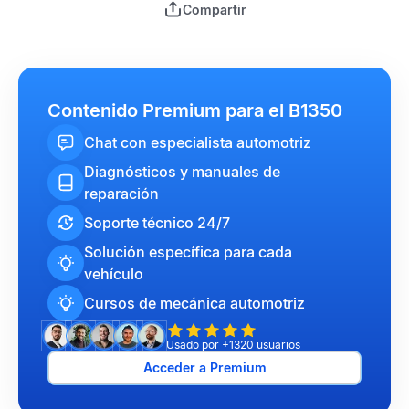
Compartir
Contenido Premium para el B1350
Chat con especialista automotriz
Diagnósticos y manuales de
reparación
Soporte técnico 24/7
Solución específica para cada
vehículo
Cursos de mecánica automotriz
Usado por +1320 usuarios
Acceder a Premium