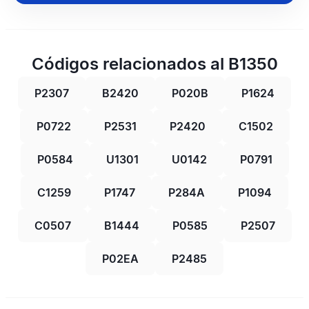
Códigos relacionados al B1350
P2307
B2420
P020B
P1624
P0722
P2531
P2420
C1502
P0584
U1301
U0142
P0791
C1259
P1747
P284A
P1094
C0507
B1444
P0585
P2507
P02EA
P2485