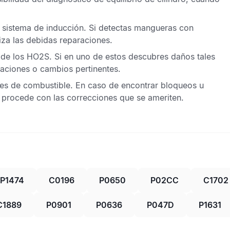
l sistema de inducción. Si detectas mangueras con
iza las debidas reparaciones.
 de los
HO2S
. Si en uno de estos descubres daños tales
aciones o cambios pertinentes.
s de combustible. En caso de encontrar bloqueos u
procede con las correcciones que se ameriten.
P1474
C0196
P0650
P02CC
C1702
C1889
P0901
P0636
P047D
P1631