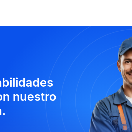
abilidades
n nuestro
.