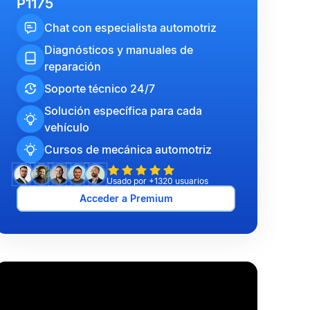
P1175
Chat con especialista automotriz
Diagnósticos y manuales de
reparación
Soporte técnico 24/7
Solución específica para cada
vehículo
Cursos de mecánica automotriz
Usado por +1320 usuarios
Acceder a Premium