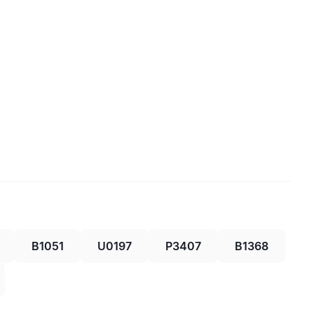
B1051
U0197
P3407
B1368