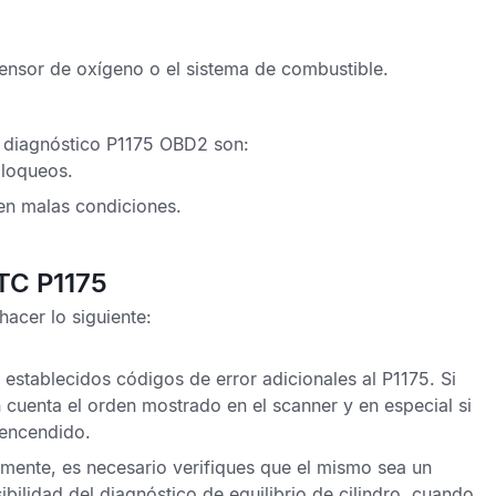
ensor de oxígeno
o el sistema de combustible.
 diagnóstico P1175 OBD2
son:
bloqueos.
en malas condiciones.
DTC P1175
acer lo siguiente:
n establecidos
códigos de error
adicionales al
P1175
. Si
 cuenta el orden mostrado en el scanner y en especial si
 encendido.
mente, es necesario verifiques que el mismo sea un
ilidad del diagnóstico de equilibrio de cilindro, cuando