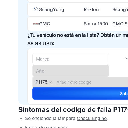
SsangYong
Rexton
SsangY
GMC
Sierra 1500
GMC Si
¿Tu vehículo no está en la lista? Obtén un 
$9.99 USD:
P1175
×
Síntomas del código de falla P11
Se enciende la lámpara
Check Engine
.
Fallos de encendido.