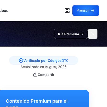
deos
Premium
Ir a Premium
Verificado por CódigosDTC
Actualizado en August, 2026
Compartir
Contenido Premium para el