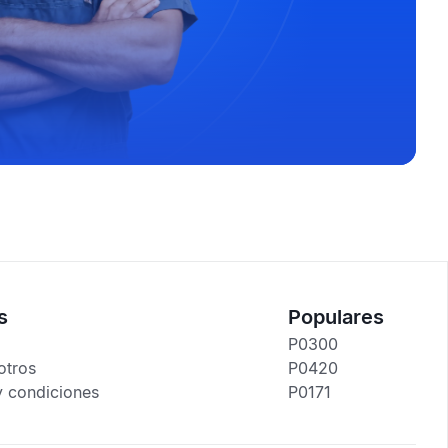
s
Populares
P0300
otros
P0420
y condiciones
P0171