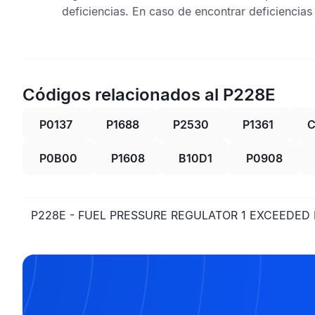
deficiencias. En caso de encontrar deficiencia
Códigos relacionados al P228E
P0137
P1688
P2530
P1361
C
P0B00
P1608
B10D1
P0908
P228E - FUEL PRESSURE REGULATOR 1 EXCEEDED 