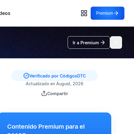
deos
Premium
Ir a Premium
Verificado por CódigosDTC
Actualizado en August, 2026
Compartir
Contenido Premium para el