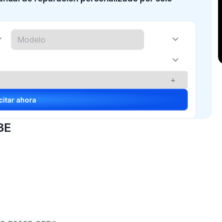
+
Solicitar ahora
8E