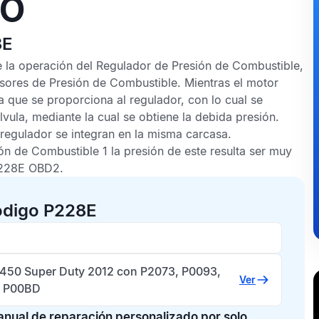
JO
8E
 la operación del Regulador de Presión de Combustible,
sores de Presión de Combustible
. Mientras el motor
rra que se proporciona al regulador, con lo cual se
lvula, mediante la cual se obtiene la debida presión.
regulador se integran en la misma carcasa.
ión de Combustible 1 la presión de este resulta ser muy
228E OBD2
.
ódigo P228E
-450 Super Duty 2012 con P2073, P0093,
Ver
, P00BD
manual de reparación personalizado por solo