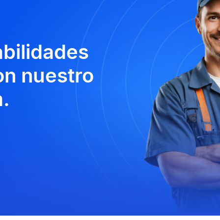
abilidades
n nuestro
.