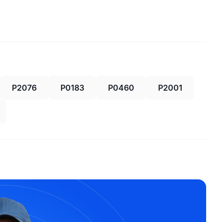
P2076
P0183
P0460
P2001