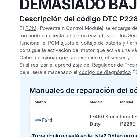
DEMASIADO BA
Descripción del código DTC P22
El
PCM
(Powertrain Control Module) se encarga de
tomando en cuenta los datos enviados por los
Sen
funciona, el
PCM
ajusta el voltaje de batería y tie
consigue la activación del motor que activa una vá
Cabe mencionar que, generalmente, el sensor y el 
Si al realizar el aprendizaje del Regulador de Pres
baja, será almacenado el
código de diagnóstico
P
Manuales de reparación del c
Marca
Modelo
Manual
F-450 Super
Ford F
Ford
Duty
P228E
¿Tu vehículo no está en la lista? Obtén un 