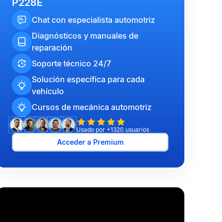
P228E
Chat con especialista automotriz
Diagnósticos y manuales de
reparación
Soporte técnico 24/7
Solución específica para cada
vehículo
Cursos de mecánica automotriz
Usado por +1320 usuarios
Acceder a Premium