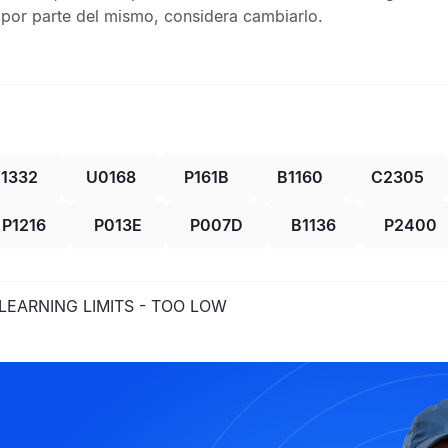
s por parte del mismo, considera cambiarlo.
1332
U0168
P161B
B1160
C2305
P1216
P013E
P007D
B1136
P2400
LEARNING LIMITS - TOO LOW