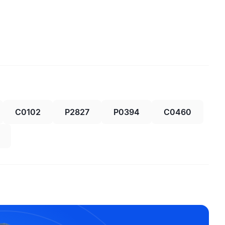
C0102
P2827
P0394
C0460