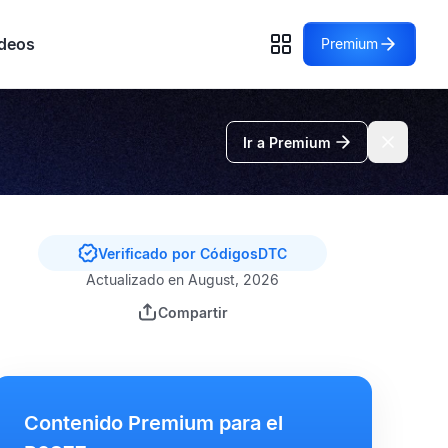
deos
Premium
Ir a Premium
Verificado por CódigosDTC
Actualizado en August, 2026
Compartir
Contenido Premium para el