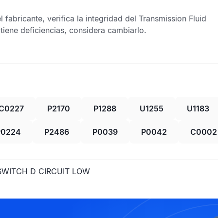
fabricante, verifica la integridad del
Transmission Fluid
 tiene deficiencias, considera cambiarlo.
C0227
P2170
P1288
U1255
U1183
P0224
P2486
P0039
P0042
C0002
SWITCH D CIRCUIT LOW