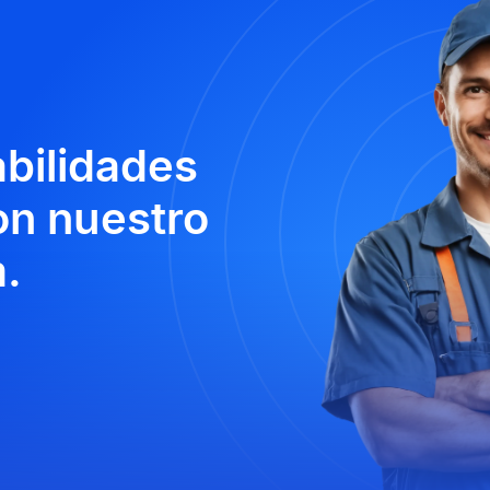
abilidades
n nuestro
.