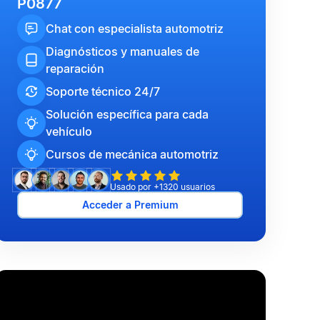
P0877
Chat con especialista automotriz
Diagnósticos y manuales de
reparación
Soporte técnico 24/7
Solución específica para cada
vehículo
Cursos de mecánica automotriz
Usado por +1320 usuarios
Acceder a Premium