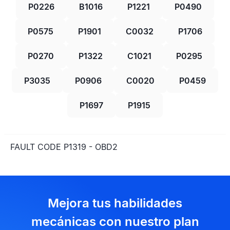
P0226
B1016
P1221
P0490
P0575
P1901
C0032
P1706
P0270
P1322
C1021
P0295
P3035
P0906
C0020
P0459
P1697
P1915
FAULT CODE P1319 - OBD2
Mejora tus habilidades
mecánicas con nuestro plan