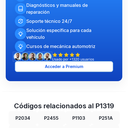
Diagnósticos y manuales de
reparación
Soporte técnico 24/7
Solución específica para cada
vehículo
Cursos de mecánica automotriz
Usado por +1320 usuarios
Acceder a Premium
Códigos relacionados al P1319
P2034
P2455
P1103
P251A