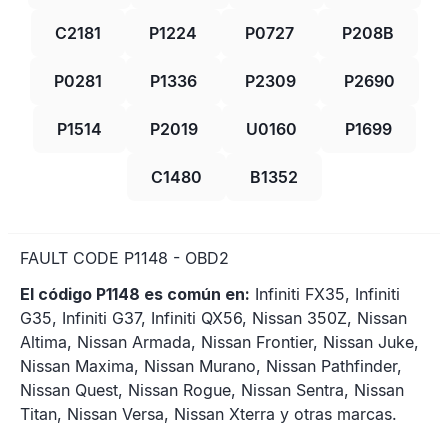
C2181
P1224
P0727
P208B
P0281
P1336
P2309
P2690
P1514
P2019
U0160
P1699
C1480
B1352
FAULT CODE P1148 - OBD2
El código P1148 es común en:
Infiniti FX35, Infiniti
G35, Infiniti G37, Infiniti QX56, Nissan 350Z, Nissan
Altima, Nissan Armada, Nissan Frontier, Nissan Juke,
Nissan Maxima, Nissan Murano, Nissan Pathfinder,
Nissan Quest, Nissan Rogue, Nissan Sentra, Nissan
Titan, Nissan Versa, Nissan Xterra y otras marcas.