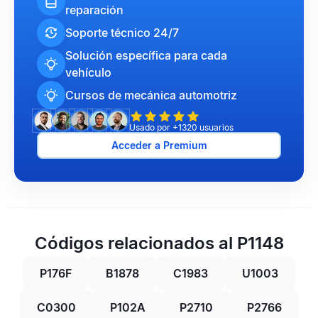
reparación
Soporte técnico 24/7
Solución específica para cada
vehículo
Cursos de mecánica automotriz
Usado por +1320 usuarios
Acceder a Premium
Códigos relacionados al P1148
P176F
B1878
C1983
U1003
C0300
P102A
P2710
P2766