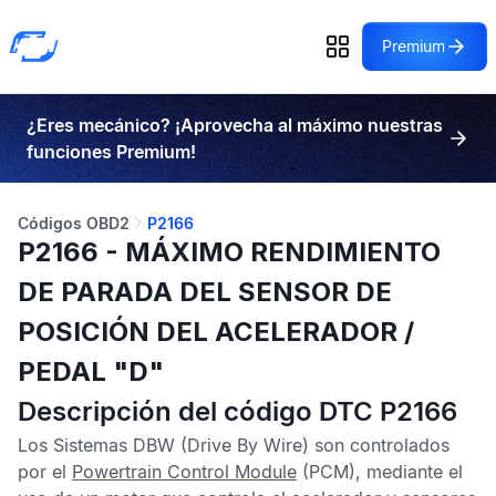
Premium
¿Eres mecánico? ¡Aprovecha al máximo nuestras
funciones Premium!
Códigos OBD2
P2166
P2166 - MÁXIMO RENDIMIENTO
DE PARADA DEL SENSOR DE
POSICIÓN DEL ACELERADOR /
PEDAL "D"
Descripción del código DTC P2166
Los
Sistemas DBW
(Drive By Wire) son controlados
por el
Powertrain Control Module
(PCM), mediante el