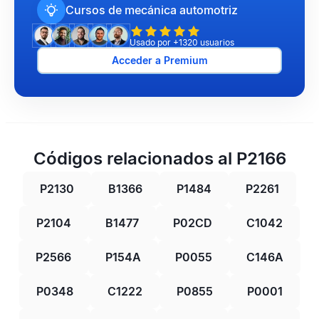
Cursos de mecánica automotriz
Usado por +1320 usuarios
Acceder a Premium
Códigos relacionados al P2166
P2130
B1366
P1484
P2261
P2104
B1477
P02CD
C1042
P2566
P154A
P0055
C146A
P0348
C1222
P0855
P0001