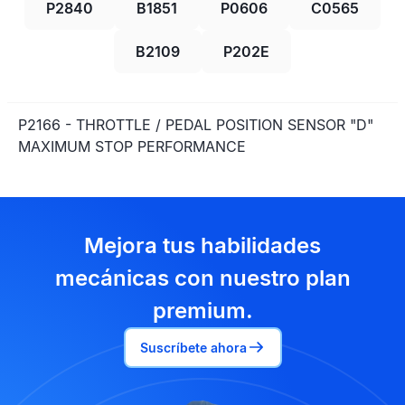
P2840
B1851
P0606
C0565
B2109
P202E
P2166 - THROTTLE / PEDAL POSITION SENSOR "D"
MAXIMUM STOP PERFORMANCE
Mejora tus habilidades
mecánicas con nuestro plan
premium.
Suscríbete ahora