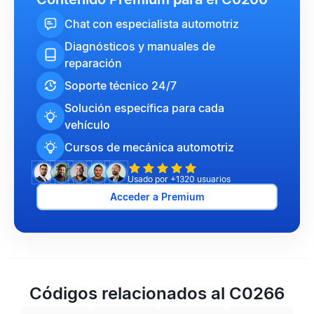
Chat con especialista automotriz
Diagnósticos y manuales de
reparación
Soporte técnico 24/7
Solución específica para cada
vehículo
Cursos de mecánica automotriz
Usado por +1320 usuarios
Acceder a Premium
Códigos relacionados al C0266