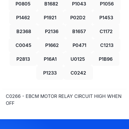
P0805
B1682
P1043
P1056
P1462
P1921
P02D2
P1453
B2368
P2136
B1657
C1172
C0045
P1662
P0471
C1213
P2813
P16A1
U0125
P1B96
P1233
C0242
C0266 - EBCM MOTOR RELAY CIRCUIT HIGH WHEN
OFF