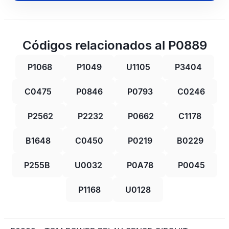
Códigos relacionados al P0889
P1068
P1049
U1105
P3404
C0475
P0846
P0793
C0246
P2562
P2232
P0662
C1178
B1648
C0450
P0219
B0229
P255B
U0032
P0A78
P0045
P1168
U0128