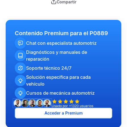
Compartir
Contenido Premium para el P0889
Chat con especialista automotriz
Diagnósticos y manuales de
reparación
Soporte técnico 24/7
Solución específica para cada
vehículo
Cursos de mecánica automotriz
Usado por +1320 usuarios
Acceder a Premium