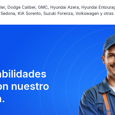
ler, Dodge Caliber, GMC, Hyundai Azera, Hyundai Entourag
A Sedona, KIA Sorento, Suzuki Forenza, Volkswagen y otras
abilidades
n nuestro
.