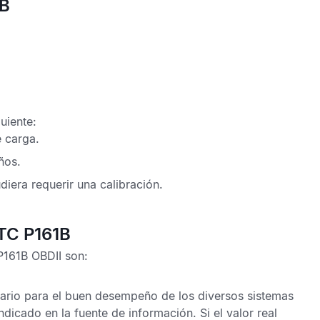
1B
uiente:
e carga.
ños.
iera requerir una calibración.
DTC P161B
P161B OBDII
son:
cesario para el buen desempeño de los diversos sistemas
indicado en la fuente de información. Si el valor real