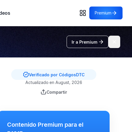
deos
Premium
Ir a Premium
Verificado por CódigosDTC
Actualizado en August, 2026
Compartir
Contenido Premium para el