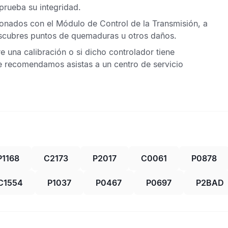
mprueba su integridad.
cionados con el
Módulo de Control de la Transmisión
, a
escubres puntos de quemaduras u otros daños.
e una calibración o si dicho controlador tiene
te recomendamos asistas a un centro de servicio
P1168
C2173
P2017
C0061
P0878
C1554
P1037
P0467
P0697
P2BAD