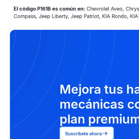
El código P161B es común en:
Chevrolet Aveo, Chrys
Compass, Jeep Liberty, Jeep Patriot, KIA Rondo, KI
Mejora tus h
mecánicas co
plan premium
Suscríbete ahora