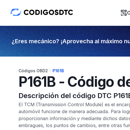
C
¿Eres mecánico? ¡Aprovecha al máximo nu
Códigos OBD2
P161B
P161B - Código d
Descripción del código DTC P161
El
TCM
(Transmission Control Module) es el encar
automóvil funcione de manera adecuada. Para logra
proporcionan información y mediante dichos datos
embragues, los puntos de cambios, entre otras fu