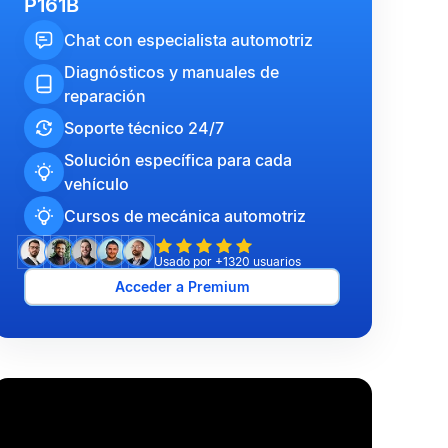
P161B
Chat con especialista automotriz
Diagnósticos y manuales de
reparación
Soporte técnico 24/7
Solución específica para cada
vehículo
Cursos de mecánica automotriz
Usado por +1320 usuarios
Acceder a Premium