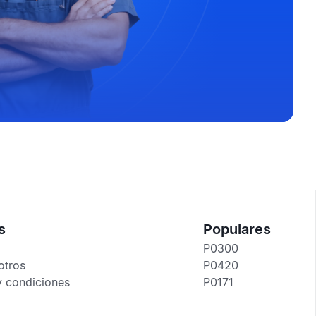
s
Populares
P0300
otros
P0420
y condiciones
P0171