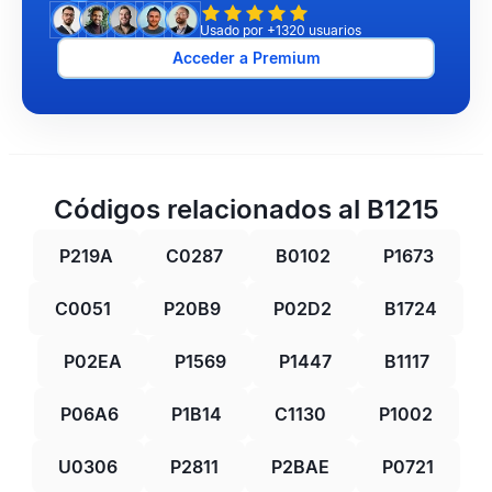
Usado por +1320 usuarios
Acceder a Premium
Códigos relacionados al B1215
P219A
C0287
B0102
P1673
C0051
P20B9
P02D2
B1724
P02EA
P1569
P1447
B1117
P06A6
P1B14
C1130
P1002
U0306
P2811
P2BAE
P0721