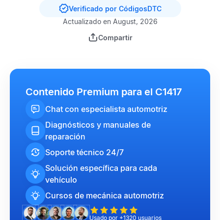
Verificado por CódigosDTC
Actualizado en August, 2026
Compartir
Contenido Premium para el C1417
Chat con especialista automotriz
Diagnósticos y manuales de
reparación
Soporte técnico 24/7
Solución específica para cada
vehículo
Cursos de mecánica automotriz
Usado por +1320 usuarios