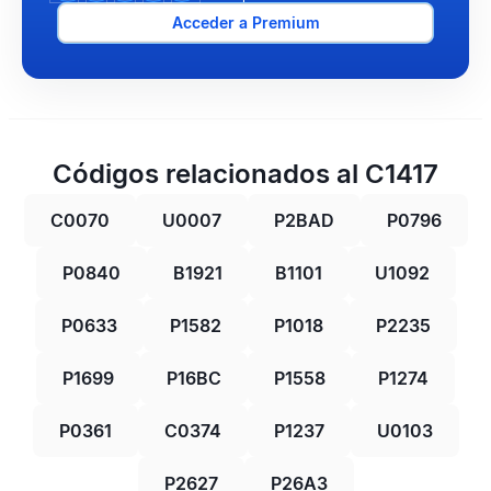
Acceder a Premium
Códigos relacionados al C1417
C0070
U0007
P2BAD
P0796
P0840
B1921
B1101
U1092
P0633
P1582
P1018
P2235
P1699
P16BC
P1558
P1274
P0361
C0374
P1237
U0103
P2627
P26A3