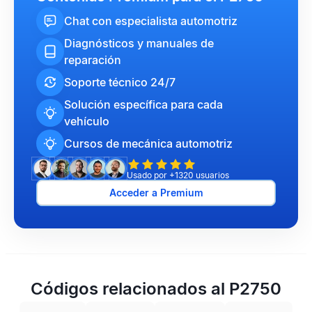
Chat con especialista automotriz
Diagnósticos y manuales de
reparación
Soporte técnico 24/7
Solución específica para cada
vehículo
Cursos de mecánica automotriz
Usado por +1320 usuarios
Acceder a Premium
Códigos relacionados al P2750