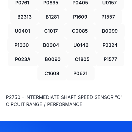
P0761
P0895
P0405
U0157
B2313
B1281
P1609
P1557
U0401
C1017
C0085
B0099
P1030
B0004
U0146
P2324
P023A
B0090
C1805
P1577
C1608
P0621
P2750 - INTERMEDIATE SHAFT SPEED SENSOR "C"
CIRCUIT RANGE / PERFORMANCE