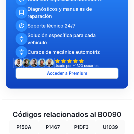
Diagnósticos y manuales de
reparación
Soporte técnico 24/7
Solución específica para cada
vehículo
Cursos de mecánica automotriz
Usado por +1320 usuarios
Acceder a Premium
Códigos relacionados al B0090
P150A
P1467
P1DF3
U1039