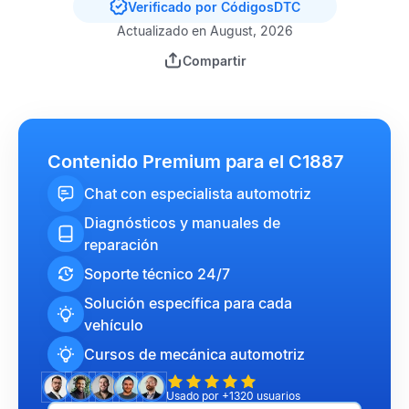
Verificado por CódigosDTC
Actualizado en August, 2026
Compartir
Contenido Premium para el C1887
Chat con especialista automotriz
Diagnósticos y manuales de
reparación
Soporte técnico 24/7
Solución específica para cada
vehículo
Cursos de mecánica automotriz
Usado por +1320 usuarios