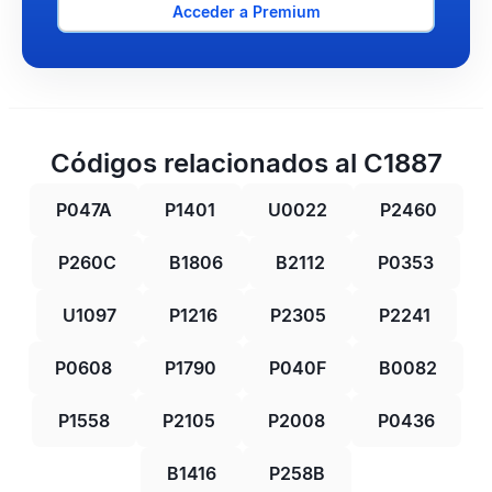
Acceder a Premium
Códigos relacionados al C1887
P047A
P1401
U0022
P2460
P260C
B1806
B2112
P0353
U1097
P1216
P2305
P2241
P0608
P1790
P040F
B0082
P1558
P2105
P2008
P0436
B1416
P258B