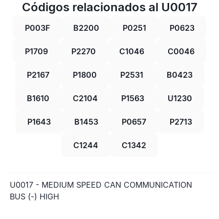
Códigos relacionados al U0017
P003F
B2200
P0251
P0623
P1709
P2270
C1046
C0046
P2167
P1800
P2531
B0423
B1610
C2104
P1563
U1230
P1643
B1453
P0657
P2713
C1244
C1342
U0017 - MEDIUM SPEED CAN COMMUNICATION
BUS (-) HIGH