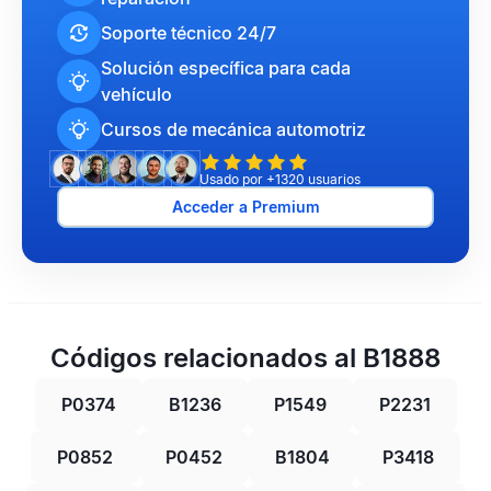
Soporte técnico 24/7
Solución específica para cada
vehículo
Cursos de mecánica automotriz
Usado por +1320 usuarios
Acceder a Premium
Códigos relacionados al B1888
P0374
B1236
P1549
P2231
P0852
P0452
B1804
P3418