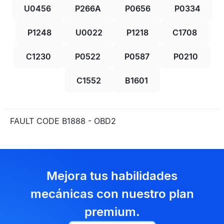
U0456
P266A
P0656
P0334
P1248
U0022
P1218
C1708
C1230
P0522
P0587
P0210
C1552
B1601
FAULT CODE B1888 - OBD2
Mejora tus habilidades
mecánicas con nuestro plan
premium.