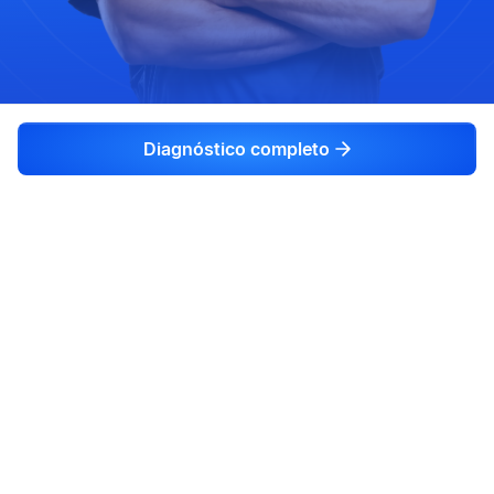
Diagnóstico completo
Servicios
Soporte especializado
Manuales de reparación
Códigos de fallas
Nosotros
Contactos
Sobre nosotros
Términos y condiciones
Populares