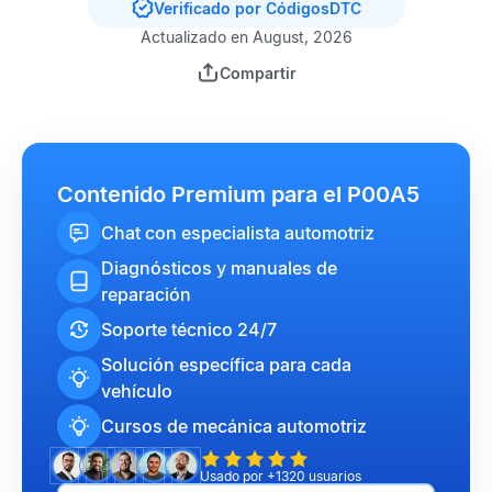
Verificado por CódigosDTC
Actualizado en August, 2026
Compartir
Contenido Premium para el P00A5
Chat con especialista automotriz
Diagnósticos y manuales de
reparación
Soporte técnico 24/7
Solución específica para cada
vehículo
Cursos de mecánica automotriz
Usado por +1320 usuarios