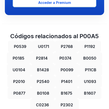
Acceder a Premium
Códigos relacionados al P00A5
P0539
U0171
P2768
P1192
P0185
P2814
P0374
B0050
U0104
B1428
P0099
P11CB
P2010
P2540
P1401
U1093
P0877
B0108
B1675
B1607
C0236
P2302