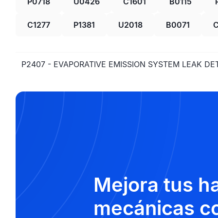
P0718
U0426
C1601
B0115
C1277
P1381
U2018
B0071
C
P2407 - EVAPORATIVE EMISSION SYSTEM LEAK DE
Mejora tus h
mecánicas co