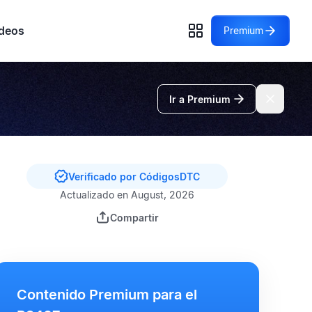
deos
Premium
Ir a Premium
Verificado por CódigosDTC
Actualizado en August, 2026
Compartir
Contenido Premium para el