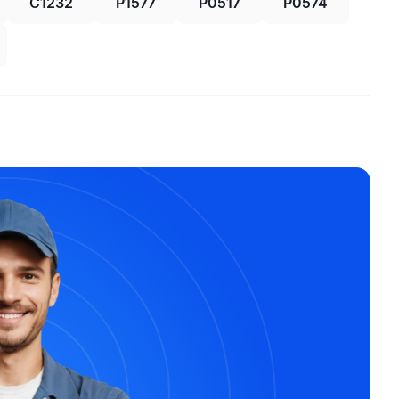
C1232
P1577
P0517
P0574