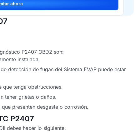
Solicitar ahora
07
agnóstico P2407 OBD2
son:
amente instalada.
a de detección de fugas del
Sistema EVAP
puede estar
 que tenga obstrucciones.
 tener grietas o daños.
e que presenten desgaste o corrosión.
DTC P2407
II
debes hacer lo siguiente: