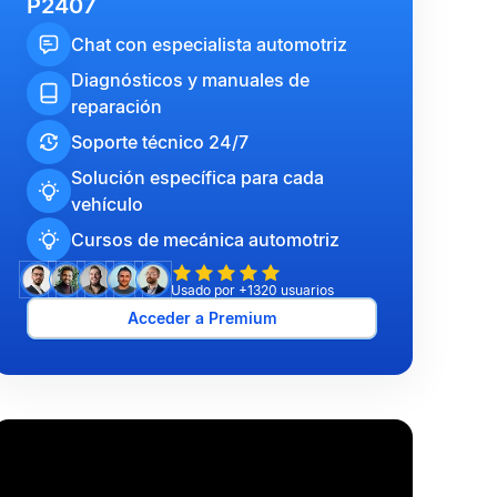
P2407
Chat con especialista automotriz
Diagnósticos y manuales de
reparación
Soporte técnico 24/7
Solución específica para cada
vehículo
Cursos de mecánica automotriz
Usado por +1320 usuarios
Acceder a Premium