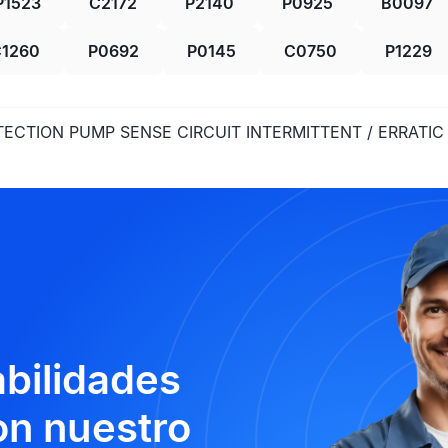
P1523
C2172
P2140
P0925
B0097
1260
P0692
P0145
C0750
P1229
TECTION PUMP SENSE CIRCUIT INTERMITTENT / ERRATIC
abilidades
n nuestro