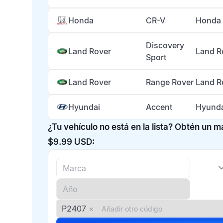
Honda
CR-V
Honda 
Discovery
Land Rover
Land R
Sport
Land Rover
Range Rover
Land R
Hyundai
Accent
Hyunda
¿Tu vehículo no está en la lista? Obtén un 
$9.99 USD:
P2407
×