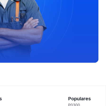
s
Populares
P0300