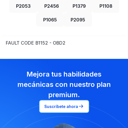
P2053
P2456
P1379
P1108
P1065
P2095
FAULT CODE B1152 - OBD2
Mejora tus habilidades
mecánicas con nuestro plan
premium.
Suscríbete ahora