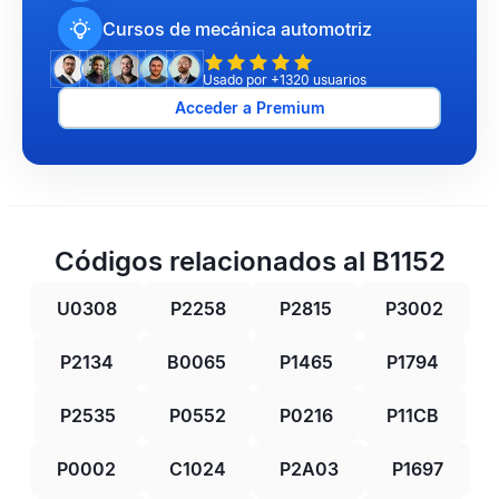
Cursos de mecánica automotriz
Usado por +1320 usuarios
Acceder a Premium
Códigos relacionados al B1152
U0308
P2258
P2815
P3002
P2134
B0065
P1465
P1794
P2535
P0552
P0216
P11CB
P0002
C1024
P2A03
P1697