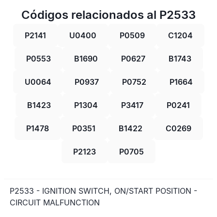
Códigos relacionados al P2533
P2141
U0400
P0509
C1204
P0553
B1690
P0627
B1743
U0064
P0937
P0752
P1664
B1423
P1304
P3417
P0241
P1478
P0351
B1422
C0269
P2123
P0705
P2533 - IGNITION SWITCH, ON/START POSITION -
CIRCUIT MALFUNCTION