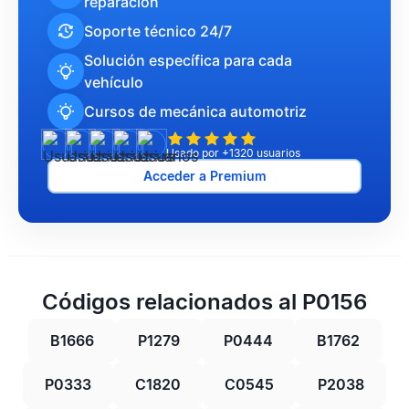
reparación
Soporte técnico 24/7
Solución específica para cada
vehículo
Cursos de mecánica automotriz
Usado por +1320 usuarios
Acceder a Premium
Códigos relacionados al P0156
B1666
P1279
P0444
B1762
P0333
C1820
C0545
P2038