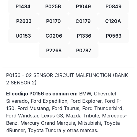
P1484
P025B
P1049
P0849
P2633
P0170
C0179
C120A
U0153
C0206
P1336
P0563
P2268
P0787
P0156 - 02 SENSOR CIRCUIT MALFUNCTION (BANK
2 SENSOR 2)
El código P0156 es común en:
BMW, Chevrolet
Silverado, Ford Expedition, Ford Explorer, Ford F-
150, Ford Mustang, Ford Taurus, Ford Thunderbird,
Ford Windstar, Lexus GS, Mazda Tribute, Mercedes-
Benz, Mercury Grand Marquis, Mitsubishi, Toyota
4Runner, Toyota Tundra y otras marcas.