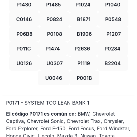
P1430
P1485
P1024
P1040
C0146
P0824
B1871
P0548
P06B8
P0108
B1906
P1207
P011C
P1474
P2636
P0284
U0126
U0307
P1119
B2204
U0046
P001B
P0171 - SYSTEM TOO LEAN BANK 1
El código P0171 es común en:
BMW, Chevrolet
Captiva, Chevrolet Sonic, Chevrolet Trax, Chrysler,
Ford Explorer, Ford F-150, Ford Focus, Ford Windstar,
Honda Civic, Lincoln, Mazda 3, Nissan, Toyota