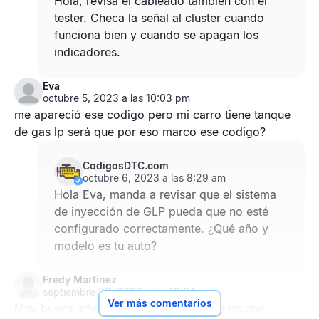
Hola, revisa el cableado también con el
tester. Checa la señal al cluster cuando
funciona bien y cuando se apagan los
indicadores.
Eva
octubre 5, 2023 a las 10:03 pm
me apareció ese codigo pero mi carro tiene tanque
de gas lp será que por eso marco ese codigo?
CodigosDTC.com
octubre 6, 2023 a las 8:29 am
Hola Eva, manda a revisar que el sistema
de inyección de GLP pueda que no esté
configurado correctamente. ¿Qué año y
modelo es tu auto?
Fredy Martínez
septiembre 30, 2023 a las 10:04 am
Ver más comentarios
Muy buena información seles agrádese mucho