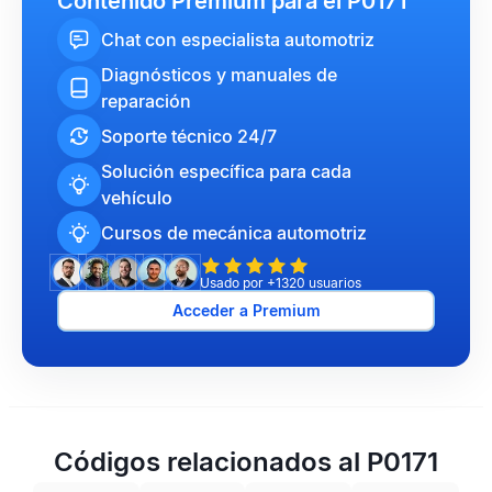
Contenido Premium para el P0171
Chat con especialista automotriz
Diagnósticos y manuales de
reparación
Soporte técnico 24/7
Solución específica para cada
vehículo
Cursos de mecánica automotriz
Usado por +1320 usuarios
Acceder a Premium
Códigos relacionados al P0171