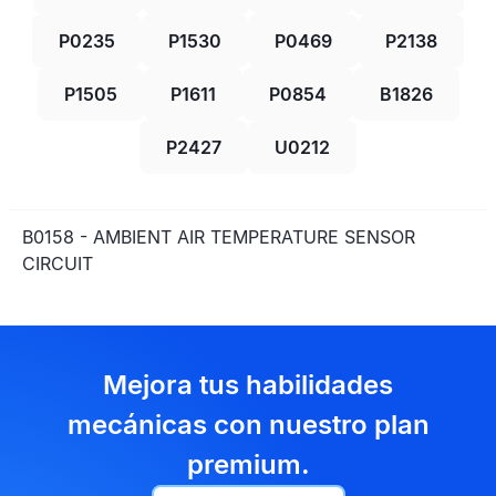
P0235
P1530
P0469
P2138
P1505
P1611
P0854
B1826
P2427
U0212
B0158 - AMBIENT AIR TEMPERATURE SENSOR
CIRCUIT
Mejora tus habilidades
mecánicas con nuestro plan
premium.