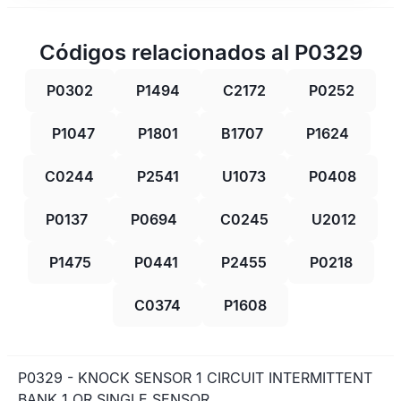
Códigos relacionados al P0329
P0302
P1494
C2172
P0252
P1047
P1801
B1707
P1624
C0244
P2541
U1073
P0408
P0137
P0694
C0245
U2012
P1475
P0441
P2455
P0218
C0374
P1608
P0329 - KNOCK SENSOR 1 CIRCUIT INTERMITTENT
BANK 1 OR SINGLE SENSOR