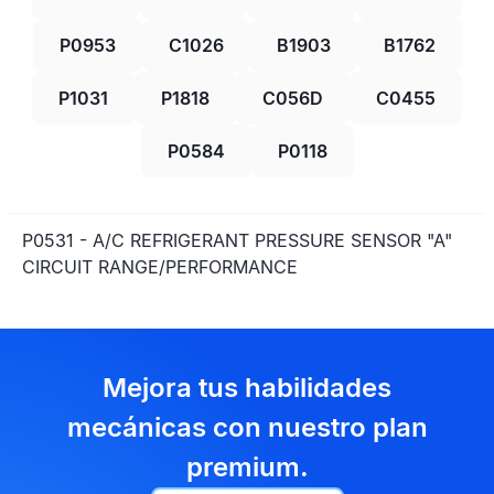
P0953
C1026
B1903
B1762
P1031
P1818
C056D
C0455
P0584
P0118
P0531 - A/C REFRIGERANT PRESSURE SENSOR "A"
CIRCUIT RANGE/PERFORMANCE
Mejora tus habilidades
mecánicas con nuestro plan
premium.