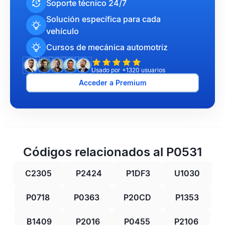
Soporte técnico 24/7
Solución específica para cada
vehículo
Cursos de mecánica automotriz
Usado por +1320 usuarios
Acceder a Premium
Códigos relacionados al P0531
C2305
P2424
P1DF3
U1030
P0718
P0363
P20CD
P1353
B1409
P2016
P0455
P2106