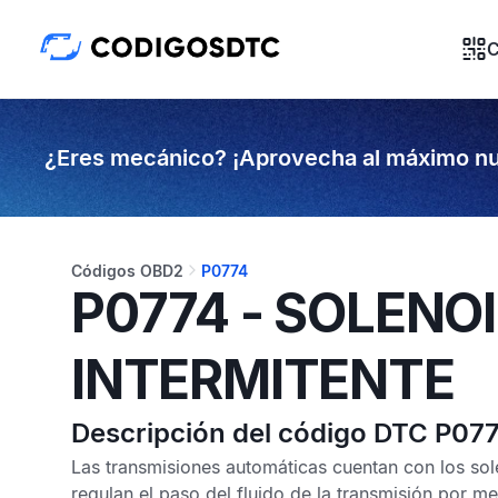
C
¿Eres mecánico? ¡Aprovecha al máximo nu
Códigos OBD2
P0774
P0774 - SOLENO
INTERMITENTE
Descripción del código DTC P07
Las transmisiones automáticas cuentan con los so
regulan el paso del fluido de la transmisión por m