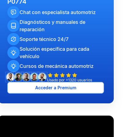
P0774
Chat con especialista automotriz
Diagnósticos y manuales de
reparación
Soporte técnico 24/7
Solución específica para cada
vehículo
Cursos de mecánica automotriz
Usado por +1320 usuarios
Acceder a Premium