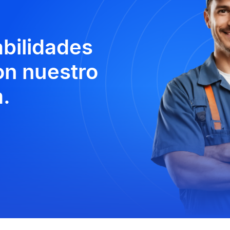
abilidades
n nuestro
.