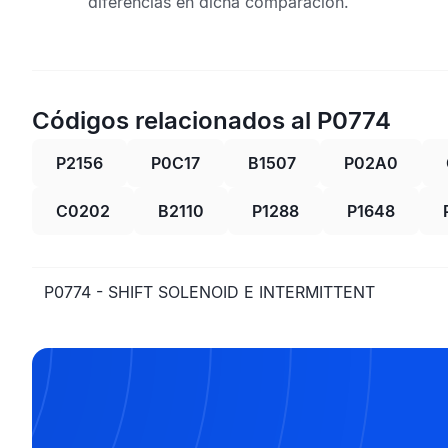
diferencias en dicha comparación.
Códigos relacionados al P0774
P2156
P0C17
B1507
P02A0
C0202
B2110
P1288
P1648
P0774 - SHIFT SOLENOID E INTERMITTENT