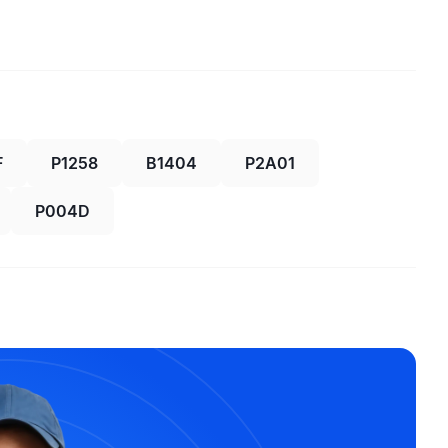
F
P1258
B1404
P2A01
P004D