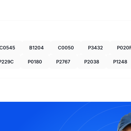
C0545
B1204
C0050
P3432
P020
P229C
P0180
P2767
P2038
P1248