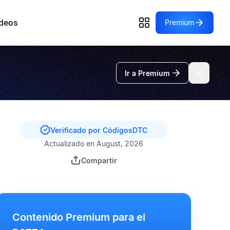
deos
Premium
Ir a Premium
Verificado por CódigosDTC
Actualizado en August, 2026
Compartir
Contenido Premium para el