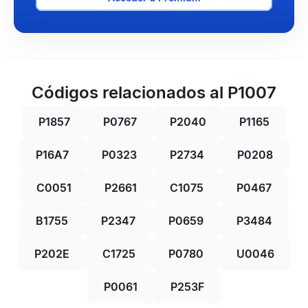
Códigos relacionados al P1007
P1857
P0767
P2040
P1165
P16A7
P0323
P2734
P0208
C0051
P2661
C1075
P0467
B1755
P2347
P0659
P3484
P202E
C1725
P0780
U0046
P0061
P253F