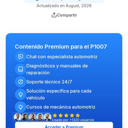
Actualizado en August, 2026
Compartir
Contenido Premium para el P1007
Chat con especialista automotriz
Diagnósticos y manuales de
reparación
Soporte técnico 24/7
Solución específica para cada
vehículo
Cursos de mecánica automotriz
Usado por +1320 usuarios
Acceder a Premium