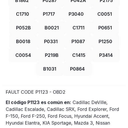
B1862
P0287
P042A
P2175
C1710
P1717
P3040
C0051
P052B
B0021
C1711
P0651
B0018
P0331
P1087
P1250
C0054
P219B
C1415
P3414
B1031
P0864
FAULT CODE P1123 - OBD2
El código P1123 es común en:
Cadillac DeVille,
Cadillac Escalade, Cadillac SRX, Ford Explorer, Ford
F-150, Ford F-250, Ford Focus, Hyundai Accent,
Hyundai Elantra, KIA Sportage, Mazda 3, Nissan