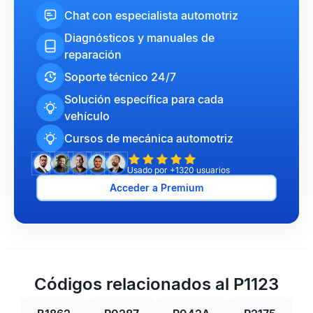
Chat con especialista automotriz
Diagnósticos y manuales de
reparación
Soporte técnico 24/7
Solución específica para cada
vehículo
Cursos de mecánica automotriz
Usado por +1320 usuarios
Acceder a Premium
Códigos relacionados al P1123