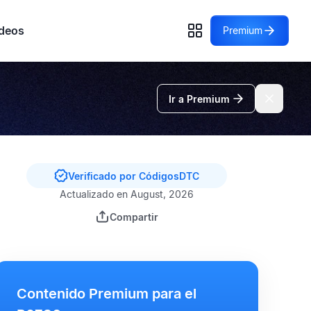
deos
Premium
Ir a Premium
Verificado por CódigosDTC
Actualizado en August, 2026
Compartir
Contenido Premium para el