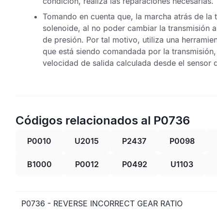
condición, realiza las reparaciones necesarias.
Tomando en cuenta que, la marcha atrás de la t
solenoide, al no poder cambiar la transmisión 
de presión. Por tal motivo, utiliza una herram
que está siendo comandada por la transmisión, y
velocidad de salida calculada desde el sensor d
Códigos relacionados al P0736
P0010
U2015
P2437
P0098
B1000
P0012
P0492
U1103
P0736 - REVERSE INCORRECT GEAR RATIO