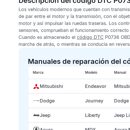
Descripción del código DTC P07
Los vehículos modernos que cuentan con transmis
de par
entre el motor y la transmisión, con el obje
motor y así impulsar las ruedas traseras. Los con
sensores, comprueban el funcionamiento correcto 
Cuando es almacenado el
código DTC
P0736 OBD
marcha de atrás, o mientras se conducía en revers
Manuales de reparación del c
Marca
Modelo
Manual
Mitsubishi
Endeavor
Mitsub
Dodge
Journey
Dodge 
Jeep
Liberty
Jeep L
Acura
MDX
Acura 