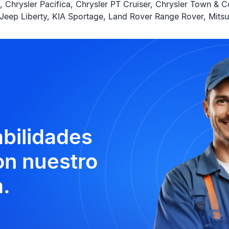
 Chrysler Pacifica, Chrysler PT Cruiser, Chrysler Town &
 Jeep Liberty, KIA Sportage, Land Rover Range Rover, Mitsu
abilidades
n nuestro
.