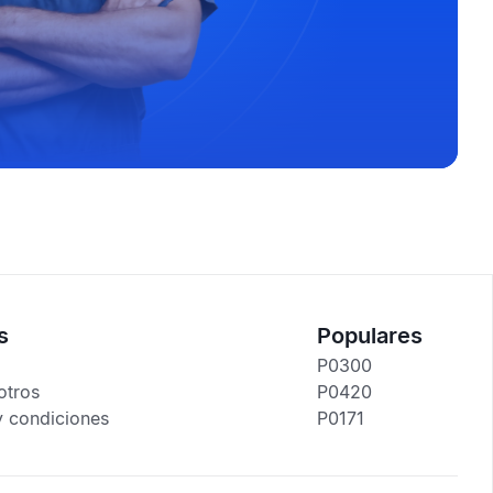
s
Populares
P0300
otros
P0420
y condiciones
P0171