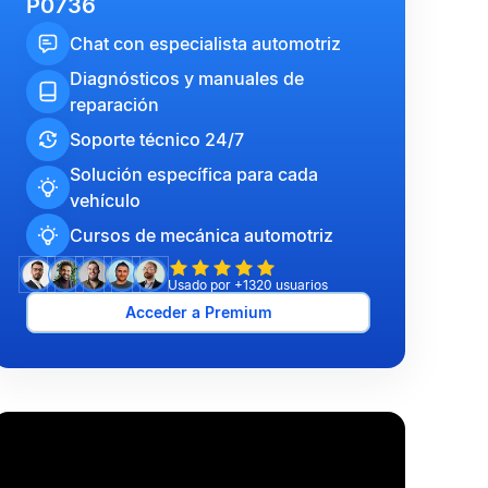
P0736
Chat con especialista automotriz
Diagnósticos y manuales de
reparación
Soporte técnico 24/7
Solución específica para cada
vehículo
Cursos de mecánica automotriz
Usado por +1320 usuarios
Acceder a Premium