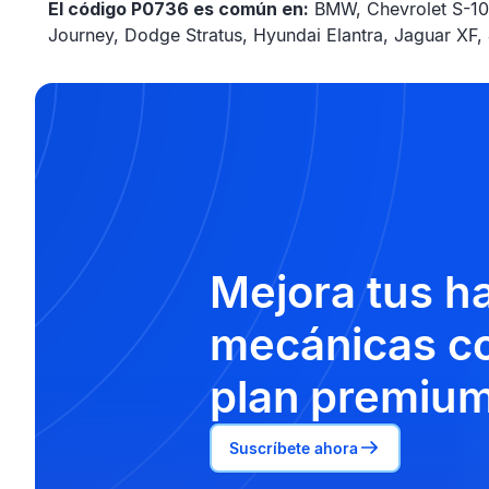
El código P0736 es común en:
BMW, Chevrolet S-10,
Journey, Dodge Stratus, Hyundai Elantra, Jaguar XF,
Mejora tus h
mecánicas co
plan premium
Suscríbete ahora