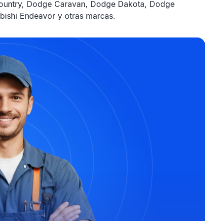
 Country, Dodge Caravan, Dodge Dakota, Dodge
bishi Endeavor y otras marcas.