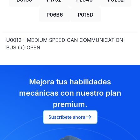
P06B6
P015D
U0012 - MEDIUM SPEED CAN COMMUNICATION
BUS (+) OPEN
Mejora tus habilidades
mecánicas con nuestro plan
premium.
Suscríbete ahora