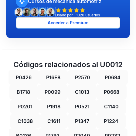
Cursos de mecánica automotriz
Usado por +1320 usuarios
Acceder a Premium
Códigos relacionados al U0012
P0426
P16E8
P2570
P0694
B1718
P0099
C1013
P0668
P0201
P1918
P0521
C1140
C1038
C1611
P1347
P1224
B0136
P1792
P2040
P0232