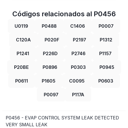
Códigos relacionados al P0456
U0119
P0488
C1406
P0007
C120A
P020F
P2197
P1312
P1241
P226D
P2746
P1157
P20BE
P0896
P0303
P0945
P0611
P1605
C0095
P0603
P0097
P117A
P0456 - EVAP CONTROL SYSTEM LEAK DETECTED
VERY SMALL LEAK