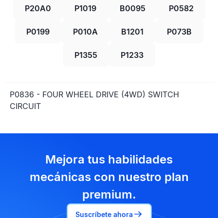
P20A0
P1019
B0095
P0582
P0199
P010A
B1201
P073B
P1355
P1233
P0836 - FOUR WHEEL DRIVE (4WD) SWITCH
CIRCUIT
Mejora tus habilidades
mecánicas con nuestro plan
premium.
Suscríbete ahora