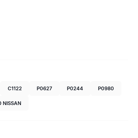
C1122
P0627
P0244
P0980
0 NISSAN