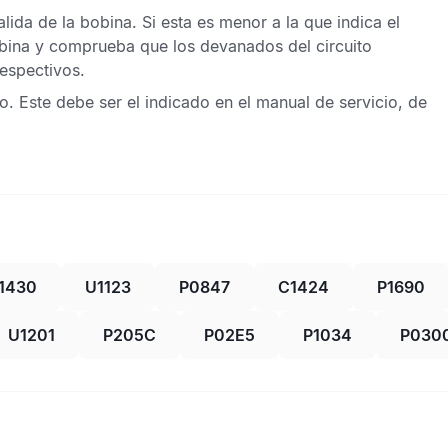
lida de la bobina. Si esta es menor a la que indica el
bobina y comprueba que los devanados del circuito
respectivos.
. Este debe ser el indicado en el manual de servicio, de
1430
U1123
P0847
C1424
P1690
U1201
P205C
P02E5
P1034
P030