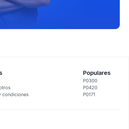
s
Populares
P0300
otros
P0420
y condiciones
P0171