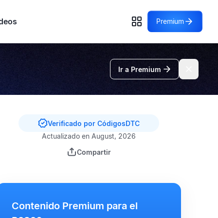
deos
Premium
Ir a Premium
Verificado por CódigosDTC
Actualizado en August, 2026
Compartir
Contenido Premium para el