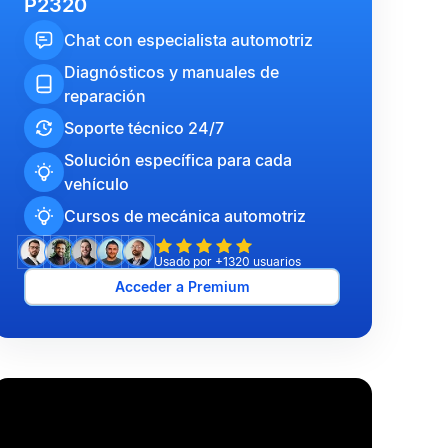
P2320
Chat con especialista automotriz
Diagnósticos y manuales de
reparación
Soporte técnico 24/7
Solución específica para cada
vehículo
Cursos de mecánica automotriz
Usado por +1320 usuarios
Acceder a Premium