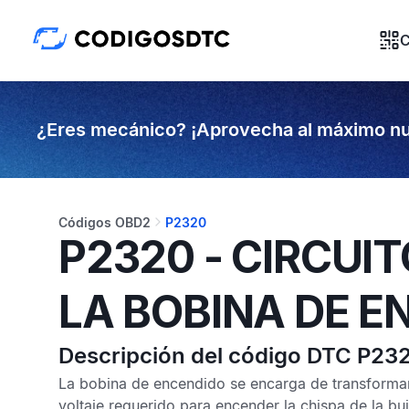
C
¿Eres mecánico? ¡Aprovecha al máximo nu
Códigos OBD2
P2320
P2320 - CIRCUI
LA BOBINA DE E
Descripción del código DTC P23
La bobina de encendido se encarga de transformar e
voltaje requerido para encender la chispa de la bu