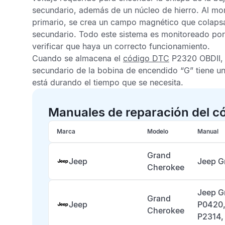
secundario, además de un núcleo de hierro. Al mome
primario, se crea un campo magnético que colapsa h
secundario. Todo este sistema es monitoreado por
verificar que haya un correcto funcionamiento.
Cuando se almacena el
código DTC
P2320 OBDII,
secundario de la bobina de encendido “G” tiene una
está durando el tiempo que se necesita.
Manuales de reparación del c
Marca
Modelo
Manual
Grand
Jeep
Jeep G
Cherokee
Jeep G
Grand
Jeep
P0420,
Cherokee
P2314,