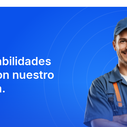
abilidades
n nuestro
.