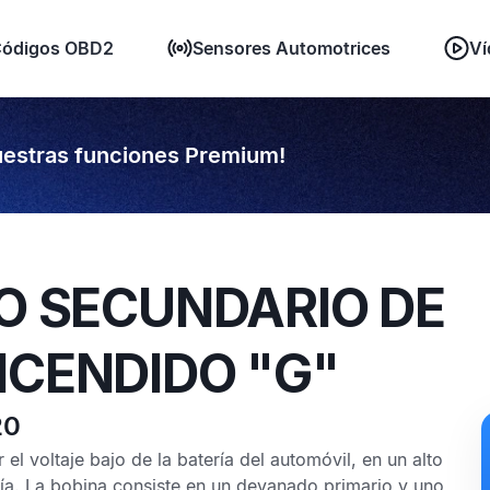
ódigos OBD2
Sensores Automotrices
Ví
estras funciones Premium!
TO SECUNDARIO DE
NCENDIDO "G"
20
l voltaje bajo de la batería del automóvil, en un alto
jía. La bobina consiste en un devanado primario y uno