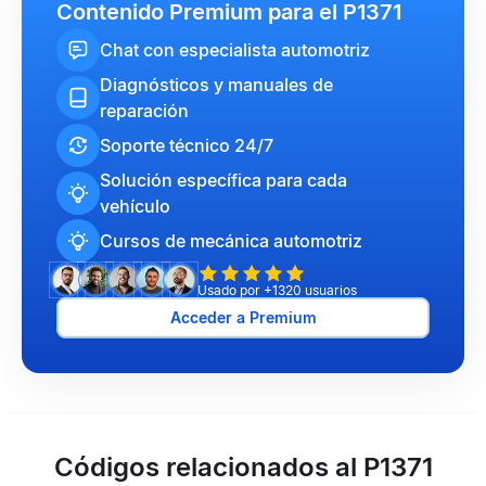
Contenido Premium para el P1371
Chat con especialista automotriz
Diagnósticos y manuales de
reparación
Soporte técnico 24/7
Solución específica para cada
vehículo
Cursos de mecánica automotriz
Usado por +1320 usuarios
Acceder a Premium
Códigos relacionados al P1371