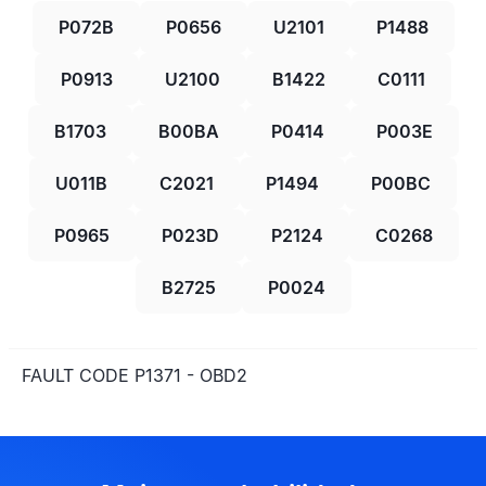
P072B
P0656
U2101
P1488
P0913
U2100
B1422
C0111
B1703
B00BA
P0414
P003E
U011B
C2021
P1494
P00BC
P0965
P023D
P2124
C0268
B2725
P0024
FAULT CODE P1371 - OBD2