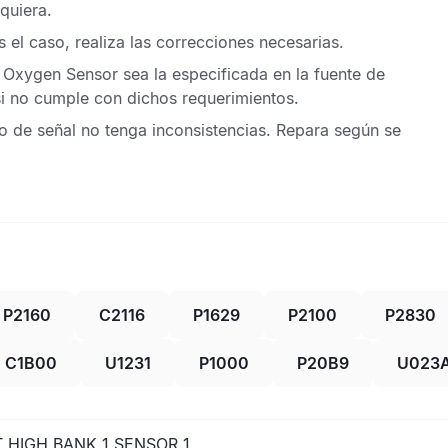
quiera.
 el caso, realiza las correcciones necesarias.
l
Oxygen Sensor
sea la especificada en la fuente de
si no cumple con dichos requerimientos.
uito de señal no tenga inconsistencias. Repara según se
P2160
C2116
P1629
P2100
P2830
C1B00
U1231
P1000
P20B9
U023
 HIGH BANK 1 SENSOR 1