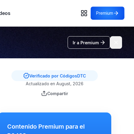
deos
Premium
Ir a Premium
Verificado por CódigosDTC
Actualizado en August, 2026
Compartir
Contenido Premium para el