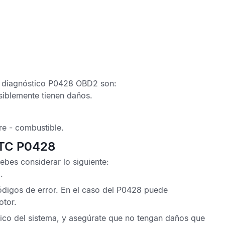
 diagnóstico P0428 OBD2
son:
osiblemente tienen daños.
re - combustible.
DTC P0428
ebes considerar lo siguiente:
.
ódigos de error
. En el caso del
P0428
puede
otor.
rico del sistema, y asegúrate que no tengan daños que