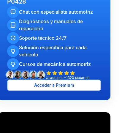
P0428
Chat con especialista automotriz
Diagnósticos y manuales de
reparación
Soporte técnico 24/7
Solución específica para cada
vehículo
Cursos de mecánica automotriz
Usado por +1320 usuarios
Acceder a Premium