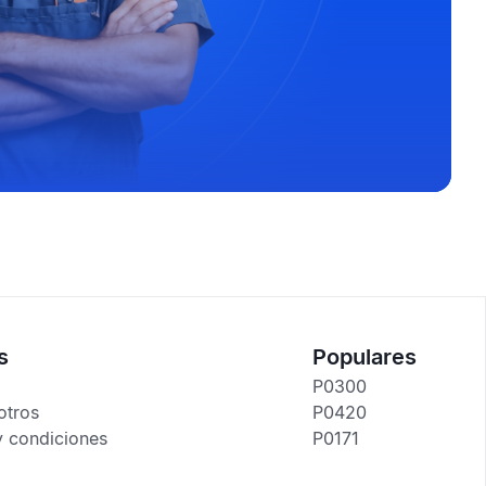
s
Populares
P0300
otros
P0420
y condiciones
P0171