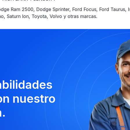
e Ram 2500, Dodge Sprinter, Ford Focus, Ford Taurus, I
o, Saturn Ion, Toyota, Volvo y otras marcas.
abilidades
n nuestro
.