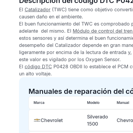
Descripción del código DTC P04
El
Catalizador
(TWC) tiene como objetivo converti
causen daño en el ambiente.
El buen funcionamiento del
TWC
es comprobado p
adelante del mismo. El
Módulo de control del tren
estos sensores y así determina el buen funcionami
desempeño del
Catalizador
depende en gran manera
ligeramente por encima de la lectura de entrada y
este valor es vigilado por los
Oxygen Sensor
.
El
código DTC
P0428 OBDII
lo establece el
PCM
c
un alto voltaje.
Manuales de reparación del c
Marca
Modelo
Manual
Silverado
Chevrolet
Chevro
1500