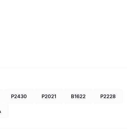
P2430
P2021
B1622
P2228
A