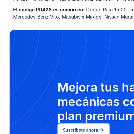
El código P0428 es común en:
Dodge Ram 1500, Dodg
Mercedes-Benz Vito, Mitsubishi Mirage, Nissan Muran
Mejora tus h
mecánicas co
plan premium
Suscríbete ahora