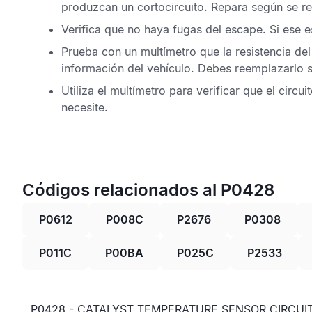
produzcan un cortocircuito. Repara según se re
Verifica que no haya fugas del escape. Si ese es
Prueba con un multímetro que la resistencia de
información del vehículo. Debes reemplazarlo 
Utiliza el multímetro para verificar que el circ
necesite.
Códigos relacionados al P0428
P0612
P008C
P2676
P0308
P011C
P00BA
P025C
P2533
P0428 - CATALYST TEMPERATURE SENSOR CIRCUIT