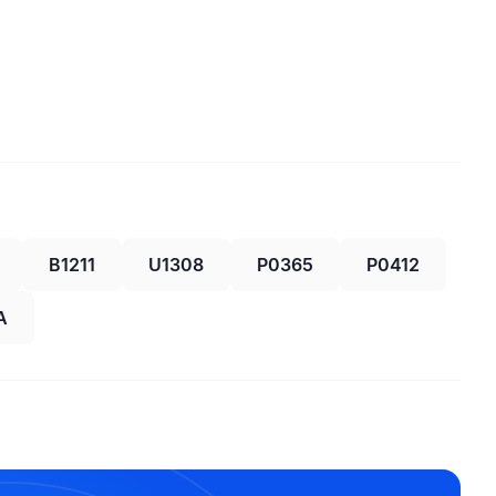
B1211
U1308
P0365
P0412
A