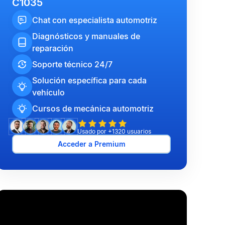
C1035
Chat con especialista automotriz
Diagnósticos y manuales de
reparación
Soporte técnico 24/7
Solución específica para cada
vehículo
Cursos de mecánica automotriz
Usado por +1320 usuarios
Acceder a Premium