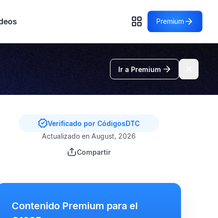
deos
Premium
Ir a Premium
Verificado por CódigosDTC
Actualizado en August, 2026
Compartir
Contenido Premium para el