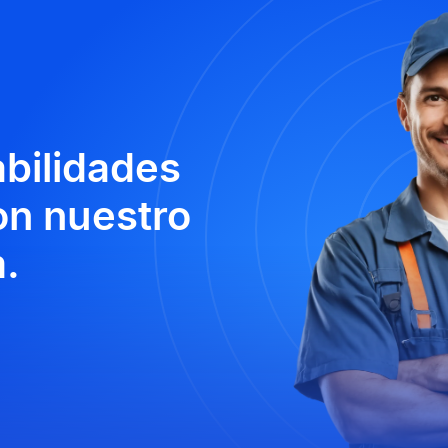
abilidades
n nuestro
.