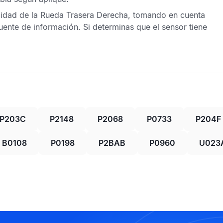
idad de la Rueda Trasera Derecha,
tomando en cuenta
fuente de información. Si determinas que el sensor tiene
P203C
P2148
P2068
P0733
P204F
B0108
P0198
P2BAB
P0960
U023