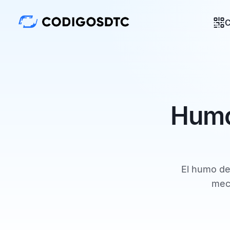
C
Humo
El humo de
mecá