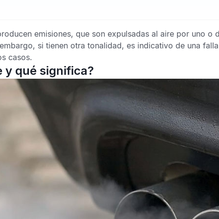
oducen emisiones, que son expulsadas al aire por uno o dos
mbargo, si tienen otra tonalidad, es indicativo de una fall
os casos.
 y qué significa?