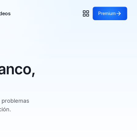
deos
Premium
anco,
r problemas
ción.