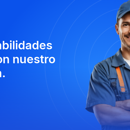
abilidades
n nuestro
.