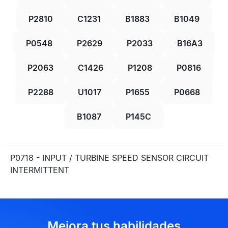
P2810
C1231
B1883
B1049
P0548
P2629
P2033
B16A3
P2063
C1426
P1208
P0816
P2288
U1017
P1655
P0668
B1087
P145C
P0718 - INPUT / TURBINE SPEED SENSOR CIRCUIT
INTERMITTENT
Mejora tus habilidades