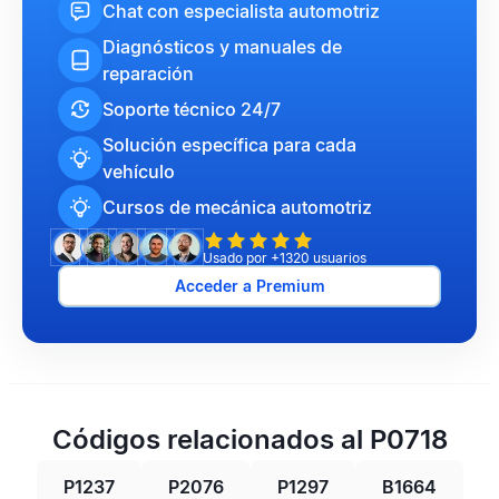
Chat con especialista automotriz
Diagnósticos y manuales de
reparación
Soporte técnico 24/7
Solución específica para cada
vehículo
Cursos de mecánica automotriz
Usado por +1320 usuarios
Acceder a Premium
Códigos relacionados al P0718
P1237
P2076
P1297
B1664