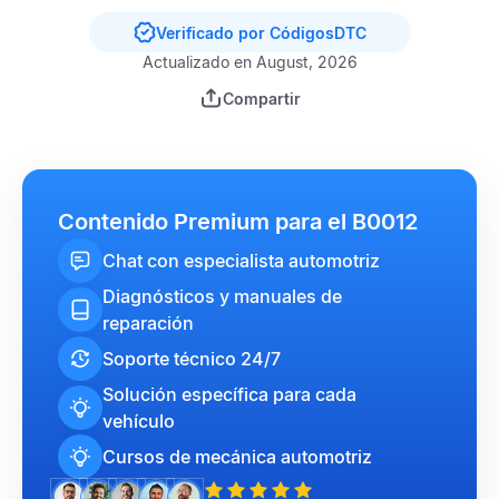
Verificado por CódigosDTC
Actualizado en August, 2026
Compartir
Contenido Premium para el B0012
Chat con especialista automotriz
Diagnósticos y manuales de
reparación
Soporte técnico 24/7
Solución específica para cada
vehículo
Cursos de mecánica automotriz