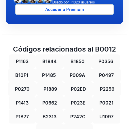
Usado por +1320 usuarios
Acceder a Premium
Códigos relacionados al B0012
P1163
B1844
B1850
P0356
B10F1
P1485
P009A
P0497
P0270
P1889
P02ED
P2256
P1413
P0662
P023E
P0021
P1B77
B2313
P242C
U1097