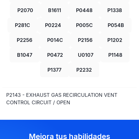
P2070
B1611
P0448
P1338
P281C
P0224
P005C
P054B
P2256
P014C
P2156
P1202
B1047
P0472
U0107
P1148
P1377
P2232
P2143 - EXHAUST GAS RECIRCULATION VENT
CONTROL CIRCUIT / OPEN
Mejora tus habilidades