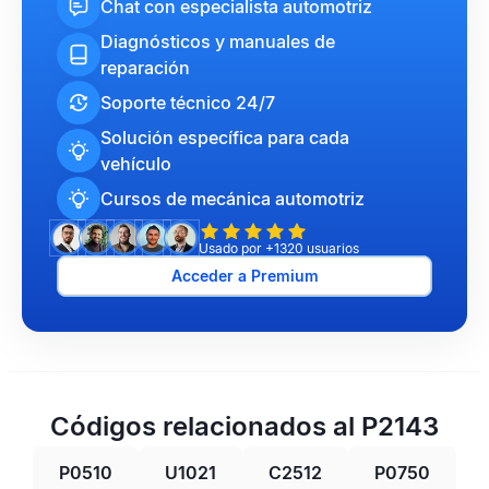
Chat con especialista automotriz
Diagnósticos y manuales de
reparación
Soporte técnico 24/7
Solución específica para cada
vehículo
Cursos de mecánica automotriz
Usado por +1320 usuarios
Acceder a Premium
Códigos relacionados al P2143
P0510
U1021
C2512
P0750