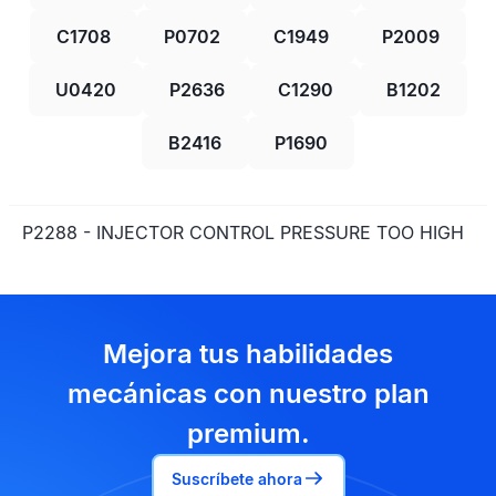
C1708
P0702
C1949
P2009
U0420
P2636
C1290
B1202
B2416
P1690
P2288 - INJECTOR CONTROL PRESSURE TOO HIGH
Mejora tus habilidades
mecánicas con nuestro plan
premium.
Suscríbete ahora