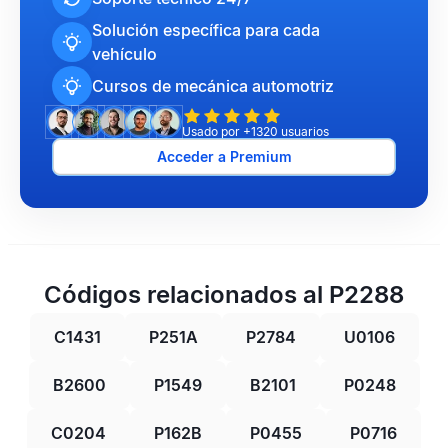
Solución específica para cada
vehículo
Cursos de mecánica automotriz
Usado por +1320 usuarios
Acceder a Premium
Códigos relacionados al P2288
C1431
P251A
P2784
U0106
B2600
P1549
B2101
P0248
C0204
P162B
P0455
P0716