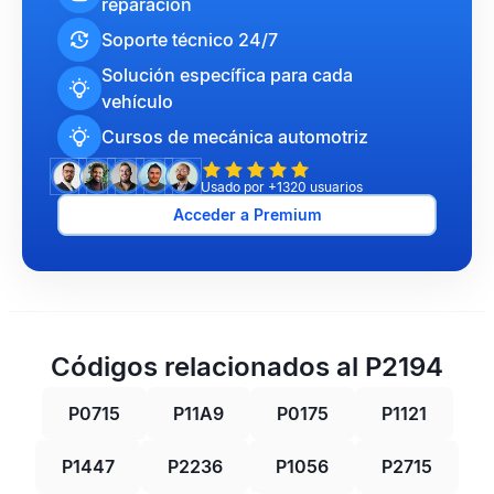
reparación
Soporte técnico 24/7
Solución específica para cada
vehículo
Cursos de mecánica automotriz
Usado por +1320 usuarios
Acceder a Premium
Códigos relacionados al P2194
P0715
P11A9
P0175
P1121
P1447
P2236
P1056
P2715