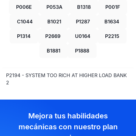
P006E
P053A
B1318
P001F
C1044
B1021
P1287
B1634
P1314
P2669
U0164
P2215
B1881
P1888
P2194 - SYSTEM TOO RICH AT HIGHER LOAD BANK
2
Mejora tus habilidades
mecánicas con nuestro plan